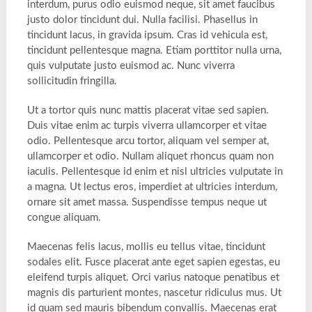
interdum, purus odio euismod neque, sit amet faucibus
justo dolor tincidunt dui. Nulla facilisi. Phasellus in
tincidunt lacus, in gravida ipsum. Cras id vehicula est,
tincidunt pellentesque magna. Etiam porttitor nulla urna,
quis vulputate justo euismod ac. Nunc viverra
sollicitudin fringilla.
Ut a tortor quis nunc mattis placerat vitae sed sapien.
Duis vitae enim ac turpis viverra ullamcorper et vitae
odio. Pellentesque arcu tortor, aliquam vel semper at,
ullamcorper et odio. Nullam aliquet rhoncus quam non
iaculis. Pellentesque id enim et nisl ultricies vulputate in
a magna. Ut lectus eros, imperdiet at ultricies interdum,
ornare sit amet massa. Suspendisse tempus neque ut
congue aliquam.
Maecenas felis lacus, mollis eu tellus vitae, tincidunt
sodales elit. Fusce placerat ante eget sapien egestas, eu
eleifend turpis aliquet. Orci varius natoque penatibus et
magnis dis parturient montes, nascetur ridiculus mus. Ut
id quam sed mauris bibendum convallis. Maecenas erat